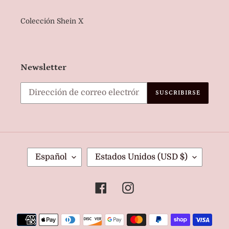
Colección Shein X
Newsletter
SUSCRIBIRSE
I
P
Español
Estados Unidos (USD $)
D
A
I
Í
Facebook
Instagram
O
S
M
/
Métodos
A
R
de