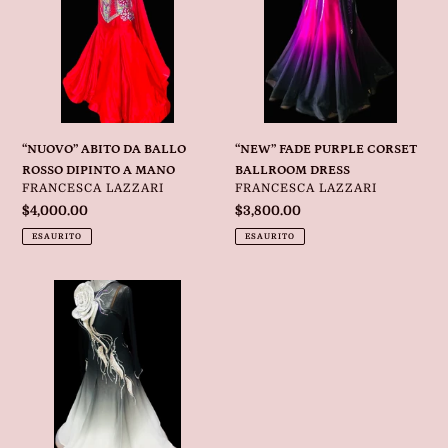
ROSSO
BALLROOM
DIPINTO
DRESS
A
MANO
“NUOVO” ABITO DA BALLO
“NEW” FADE PURPLE CORSET
ROSSO DIPINTO A MANO
BALLROOM DRESS
VENDITORE
VENDITORE
FRANCESCA LAZZARI
FRANCESCA LAZZARI
Prezzo
$4,000.00
Prezzo
$3,800.00
di
di
ESAURITO
ESAURITO
listino
listino
“NEW”
BLACK/WHITE
3D
FLOWER
BALLROOM
DRESS