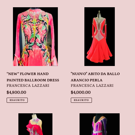
“NEW”
"NUOVO"
FLOWER
ABITO
HAND
DA
PAINTED
BALLO
BALLROOM
ARANCIO
DRESS
PERLA
“NEW” FLOWER HAND
"NUOVO" ABITO DA BALLO
PAINTED BALLROOM DRESS
ARANCIO PERLA
VENDITORE
VENDITORE
FRANCESCA LAZZARI
FRANCESCA LAZZARI
Prezzo
$4,800.00
Prezzo
$4,000.00
di
di
ESAURITO
ESAURITO
listino
listino
“NUOVO”
“NEW”
ABITO
FADE
DA
PURPLE
BALLO
CORSET