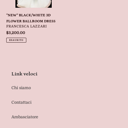
“NEW” BLACK/WHITE 3D
FLOWER BALLROOM DRESS
VENDITORE
FRANCESCA LAZZARI
Prezzo
$3,200.00
di
ESAURITO
listino
Link veloci
Chi siamo
Contattaci
Ambasciatore