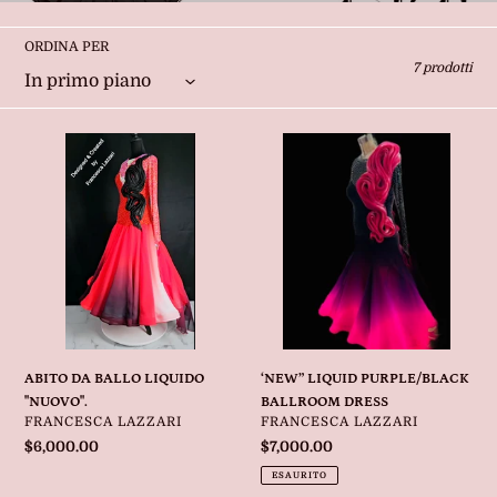
l
ORDINA PER
e
7 prodotti
z
ABITO
‘NEW”
i
DA
LIQUID
BALLO
PURPLE/BLACK
o
LIQUIDO
BALLROOM
"NUOVO".
DRESS
n
e
:
ABITO DA BALLO LIQUIDO
‘NEW” LIQUID PURPLE/BLACK
"NUOVO".
BALLROOM DRESS
VENDITORE
VENDITORE
FRANCESCA LAZZARI
FRANCESCA LAZZARI
Prezzo
$6,000.00
Prezzo
$7,000.00
di
di
ESAURITO
listino
listino