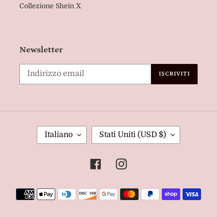
Collezione Shein X
Newsletter
ISCRIVITI
L
P
Italiano
Stati Uniti (USD $)
I
A
N
E
Facebook
Instagram
G
S
U
E
Metodi
A
/
di
R
pagamento
E